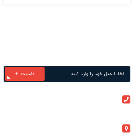
با ما در ارتباط باشید
عضویت
ارتباط با ما
+982133909020
info@atlaspegah.com
آدرس