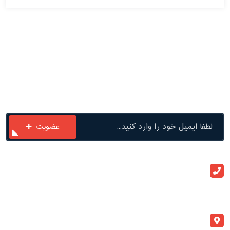
با ما در ارتباط باشید
عضویت
ارتباط با ما
+982133909020
info@atlaspegah.com
آدرس