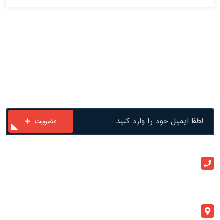
با ما در ارتباط باشید
عضویت
ارتباط با ما
+982133909020
info@atlaspegah.com
آدرس