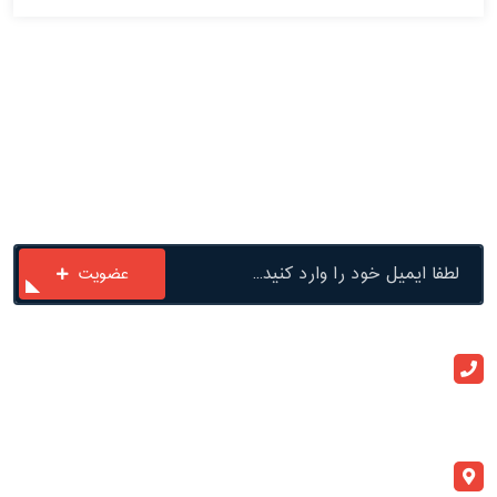
با ما در ارتباط باشید
عضویت
ارتباط با ما
+982133909020
info@atlaspegah.com
آدرس