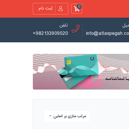
0
ثبت نام
میل
تلفن
+982133909020
info@atlaspegah.c
مرتب سازی بر اساس: