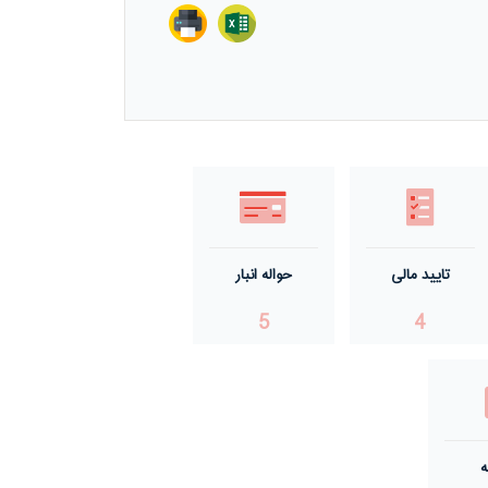
تایید مالی
حواله انبار
5
4
ه