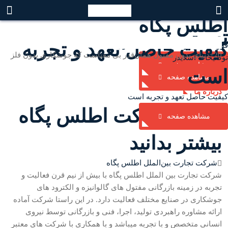
اطلس پگاه
تست
کیفیت حاصل تعهد و تجربه
فروشگاه اینترنتی محصولات مفتول
زیر گروه های
زیر گروه های
زیر گروه های
زیر گروه های
مفتول فنر
مفتول برنج
مفتول گالوانیزه
مفتول سیاه آنیل
20+
دنیای بدون مفتول همان‌قدر بی معناست که جوشکاری بدون فلز
توضیحات اسلایدر
مشاهده صفحه
است
محصولات مفتول فنر
مفتول گالوانیزه گرم Low Carbon
محصولات مفتول برنج
محصولات مفتول سیاه آنیل
مشاهده صفحه
درباره ما
مفتول گالوانیزه گرم High Carbon
کیفیت حاصل تعهد و تجربه است
درباره شرکت اطلس پگاه
مشاهده صفحه
مفتول گالوانیزه گرم ARMOR
بیشتر بدانید
مفتول گالوانیزه گرم ACSR
شرکت تجارت بین‌الملل اطلس پگاه
مفتول گالوانیزه گرم ACSR صید
شرکت تجارت بین الملل اطلس پگاه با بیش از نیم قرن فعالیت و
تجربه در زمینه بازرگانی مفتول های گالوانیزه و الکترود های
مفتول گالوانیزه گرم گالفان
جوشکاری در صنایع مختلف فعالیت دارد. در این راستا شرکت آماده
ارائه مشاوره راهبردی تولید، اجرا، فنی و بازرگانی توسط نیروی
مفتول گالوانیزه سرد
انسانی متخصص و با تجربه میباشد و با همکاری با شرکت های معتبر