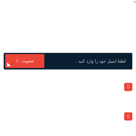
+
با ما در ارتباط باشید
عضویت
ارتباط با ما
+982133909020
info@atlaspegah.com
آدرس
تهران، خیابان ۱۵ خرداد، بعد از پامنار، پلاک ۳۴۱