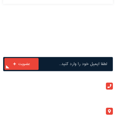
با ما در ارتباط باشید
عضویت
ارتباط با ما
+982133909020
info@atlaspegah.com
آدرس