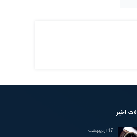
لات اخیر
17
اردیبهشت