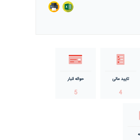
تایید مالی
حواله انبار
5
4
ه