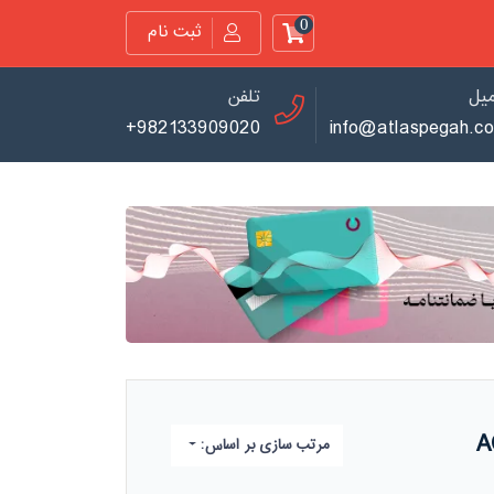
0
ثبت نام
میل
تلفن
+982133909020
info@atlaspegah.c
مرتب سازی بر اساس: