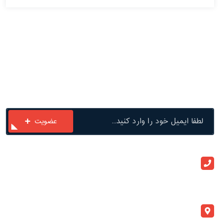
با ما در ارتباط باشید
عضویت
ارتباط با ما
+982133909020
info@atlaspegah.com
آدرس